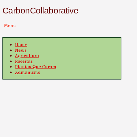
CarbonCollaborative
Menu
Home
News
Agricultura
Receitas
Plantas Que Curam
Xamanismo