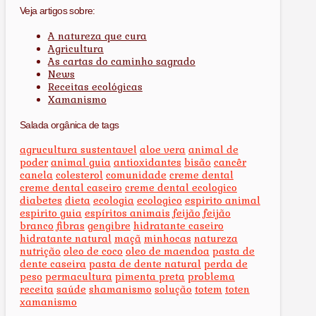
Veja artigos sobre:
A natureza que cura
Agricultura
As cartas do caminho sagrado
News
Receitas ecológicas
Xamanismo
Salada orgânica de tags
agrucultura sustentavel
aloe vera
animal de
poder
animal guia
antioxidantes
bisão
cancêr
canela
colesterol
comunidade
creme dental
creme dental caseiro
creme dental ecologico
diabetes
dieta
ecologia
ecologico
espirito animal
espirito guia
espíritos animais
feijão
feijão
branco
fibras
gengibre
hidratante caseiro
hidratante natural
maçã
minhocas
natureza
nutrição
oleo de coco
oleo de maendoa
pasta de
dente caseira
pasta de dente natural
perda de
peso
permacultura
pimenta preta
problema
receita
saúde
shamanismo
solução
totem
toten
xamanismo