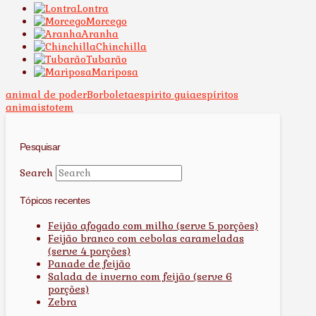
Lontra
Morcego
Aranha
Chinchilla
Tubarão
Mariposa
animal de poder
Borboleta
espirito guia
espíritos
animais
totem
Pesquisar
Search
Tópicos recentes
Feijão afogado com milho (serve 5 porções)
Feijão branco com cebolas carameladas
(serve 4 porções)
Panade de feijão
Salada de inverno com feijão (serve 6
porções)
Zebra